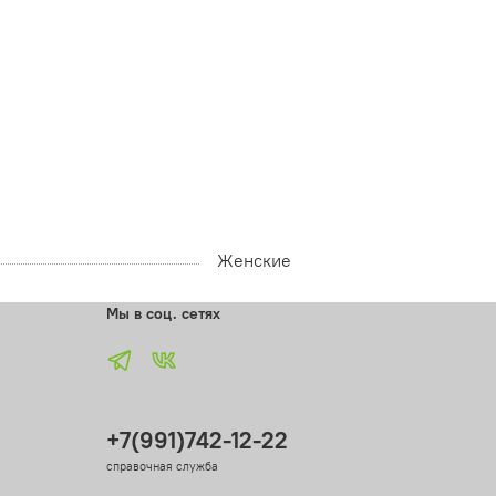
Женские
Мы в соц. сетях
+7(991)742-12-22
справочная служба