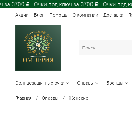
 за 3700
₽
Очки под ключ за 3700
₽
Очки под кл
Акции
Блог
Помощь
О компании
Доставка
Г
Солнцезащитные очки
Оправы
Бренды
Главная
Оправы
Женские