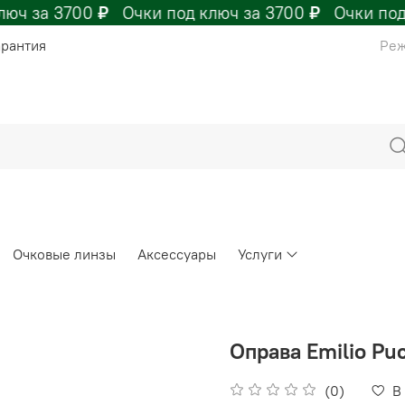
юч за 3700
₽
Очки под ключ за 3700
₽
Очки под 
арантия
Реж
Очковые линзы
Аксессуары
Услуги
Оправа Emilio Pu
(0)
В