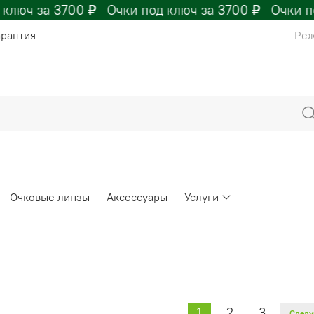
люч за 3700
₽
Очки под ключ за 3700
₽
Очки под
арантия
Реж
Очковые линзы
Аксессуары
Услуги
1
2
3
След