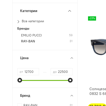
Категории
-23%
Все категории
Бренды
EMILIO PUCCI
59
RAY-BAN
31
Цена
—
от
до
Солнцеза
0832 S 6
Бренд
RAY-BAN
31