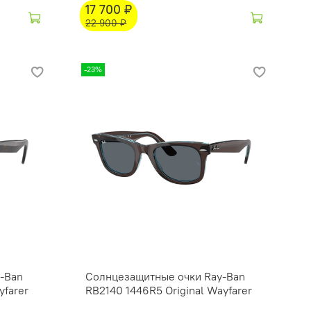
17 700 ₽
22 900 ₽
-23%
-Ban
Солнцезащитные очки Ray-Ban
yfarer
RB2140 1446R5 Original Wayfarer