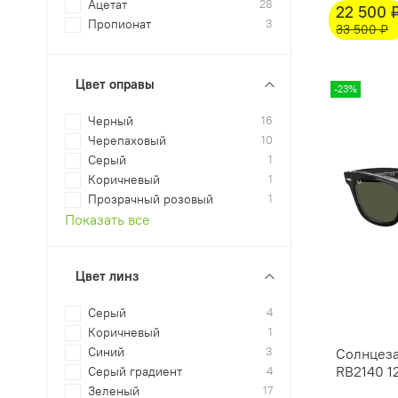
Ацетат
28
22 500 
Пропионат
3
33 500 ₽
Цвет оправы
-23%
Черный
16
Черепаховый
10
Серый
1
Коричневый
1
Прозрачный розовый
1
Показать все
Цвет линз
Серый
4
Коричневый
1
Синий
3
Солнцеза
RB2140 12
Серый градиент
4
Зеленый
17