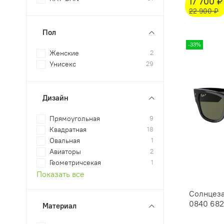
17 700 ₽
22 900 ₽
Пол
-33%
Женские
2
Унисекс
29
Дизайн
Прямоугольная
9
Квадратная
18
Овальная
1
Авиаторы
2
Геометричсекая
1
Показать все
Солнцеза
0840 682
Материал