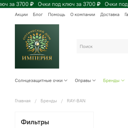
ч за 3700
₽
Очки под ключ за 3700
₽
Очки под к
Акции
Блог
Помощь
О компании
Доставка
Г
Солнцезащитные очки
Оправы
Бренды
Главная
Бренды
RAY-BAN
Фильтры